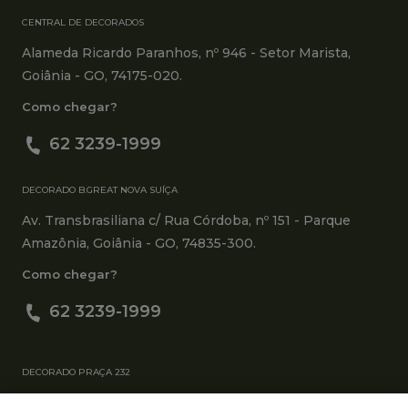
CENTRAL DE DECORADOS
Alameda Ricardo Paranhos, nº 946 - Setor Marista,
Goiânia - GO, 74175-020.
Como chegar?
62 3239-1999
DECORADO B.GREAT NOVA SUÍÇA
Av. Transbrasiliana c/ Rua Córdoba, nº 151 - Parque
Amazônia, Goiânia - GO, 74835-300.
Como chegar?
62 3239-1999
DECORADO PRAÇA 232
RUA C-237, n°156 - Jardim América, Goiânia - GO,